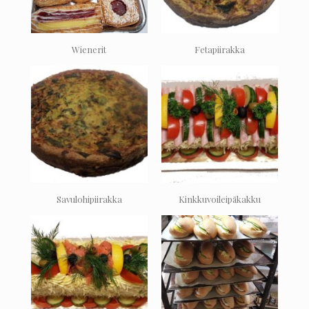
Wienerit
Fetapiirakka
Savulohipiirakka
Kinkkuvoileipäkakku