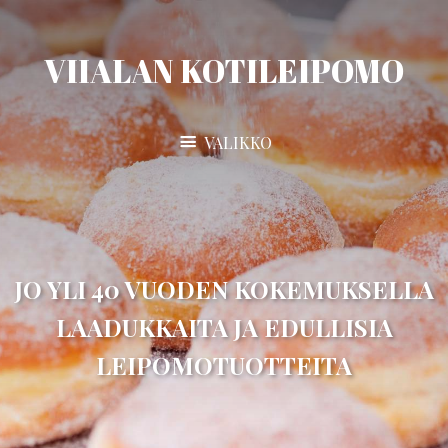
VIIALAN KOTILEIPOMO
VALIKKO
JO YLI 40 VUODEN KOKEMUKSELLA
LAADUKKAITA JA EDULLISIA
LEIPOMOTUOTTEITA