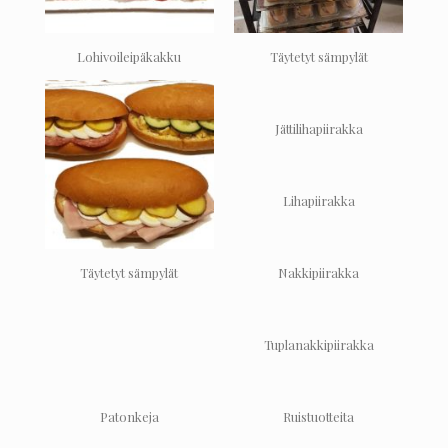
Lohivoileipäkakku
Täytetyt sämpylät
Jättilihapiirakka
Lihapiirakka
Nakkipiirakka
Täytetyt sämpylät
Tuplanakkipiirakka
Patonkeja
Ruistuotteita