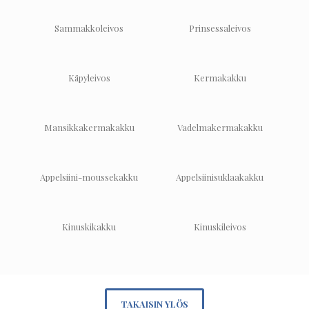
Sammakkoleivos
Prinsessaleivos
Käpyleivos
Kermakakku
Mansikkakermakakku
Vadelmakermakakku
Appelsiini-moussekakku
Appelsiinisuklaakakku
Kinuskikakku
Kinuskileivos
TAKAISIN YLÖS