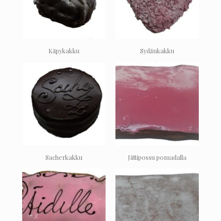
Käpykakku
Sydänkakku
Sacherkakku
Jättipossu pomadalla