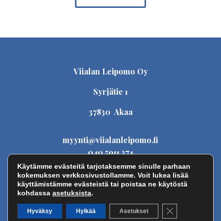
Viialan Leipomo Oy
Syrjätie 1
37830 Akaa
myynti@viialanleipomo.fi
040 5911 374
Käytämme evästeitä tarjotaksemme sinulle parhaan
kokemuksen verkkosivustollamme. Voit lukea lisää
käyttämistämme evästeistä tai poistaa ne käytöstä
kohdassa
asetuksista
.
Sulje evästeban
Hyväksy
Hylkää
Asetukset